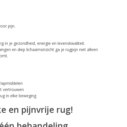
oor pijn.
ing in je gezondheid, energie en levenskwaliteit.
gen en diep lichaamsinzicht ga je rugpijn niet alleen
komt.
 lapmiddelen
et vertrouwen
rug in elke beweging
ke en pijnvrije rug!
 één behandeling