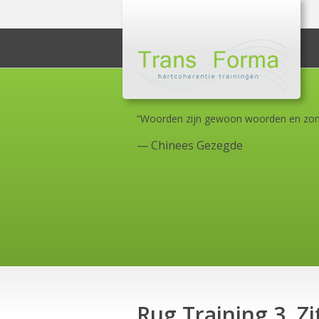
“Woorden zijn gewoon woorden en zond
—
Chinees Gezegde
Rug Training 3. Z