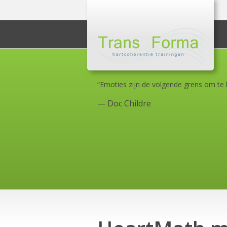
“Emoties zijn de volgende grens om te 
—
Doc Childre