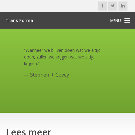
Trans Forma
MENU
Home
Hartcoherentie
“Wanneer we blijven doen wat we altijd
doen, zullen we krijgen wat we altijd
Rust in Hoofd en Lijf
krijgen.”
—
Stephen R. Covey
Fysiotherapie
Contact & Agenda
Lees meer