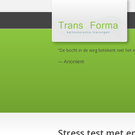
“De bocht in de weg betekent niet het e
—
Anoniem
Stress test met 